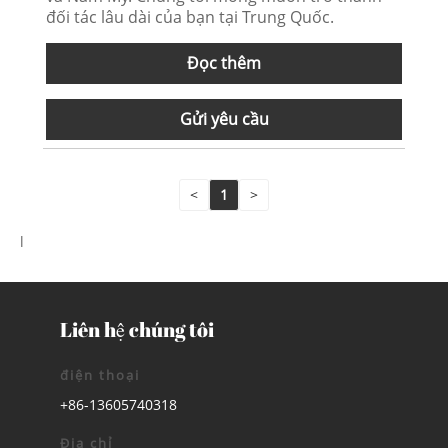
đối tác lâu dài của bạn tại Trung Quốc.
Đọc thêm
Gửi yêu cầu
<
1
>
l
Liên hệ chúng tôi
điện thoại
+86-13605740318
Địa chỉ