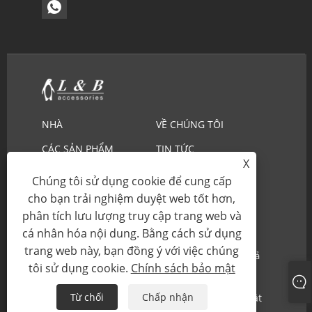
NHÀ
VỀ CHÚNG TÔI
CÁC SẢN PHẨM
TIN TỨC
X
TẢI XUỐNG
GỬI YÊU CẦU
Chúng tôi sử dụng cookie để cung cấp
LIÊN HỆ CHÚNG TÔI
cho bạn trải nghiệm duyệt web tốt hơn,
phân tích lưu lượng truy cập trang web và
cá nhân hóa nội dung. Bằng cách sử dụng
Bản quyền © 2022 Ningbo L & B Nhập khẩu & Xuất
trang web này, bạn đồng ý với việc chúng
khẩu Co., Ltd - ren thêu, ren cotton, cổ áo ren - Tất cả
tôi sử dụng cookie.
Chính sách bảo mật
các quyền.
Từ chối
Chấp nhận
Links
Sitemap
RSS
XML
Chính sách bảo mật