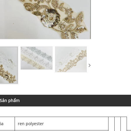
 Sản phẩm
óa
ren polyester