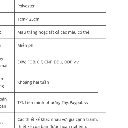
Polyester
1cm-125cm
c
Màu trắng hoặc tất cả các màu có thể
u
Miễn phí
kỳ
EXW, FOB, CIF, CNF, DDU, DDP, v.v.
 mại
an
Khoảng hai tuần
ng
hoản
T/T, Liên minh phương Tây, Paypal, vv
oán
Các thiết kế khác nhau với giá cạnh tranh,
ao
thiết kế của bạn được hoan nghênh.