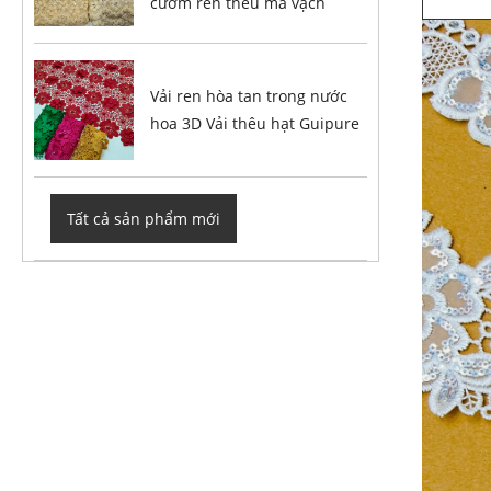
cườm ren thêu mã vạch
Vải ren hòa tan trong nước
hoa 3D Vải thêu hạt Guipure
Tất cả sản phẩm mới