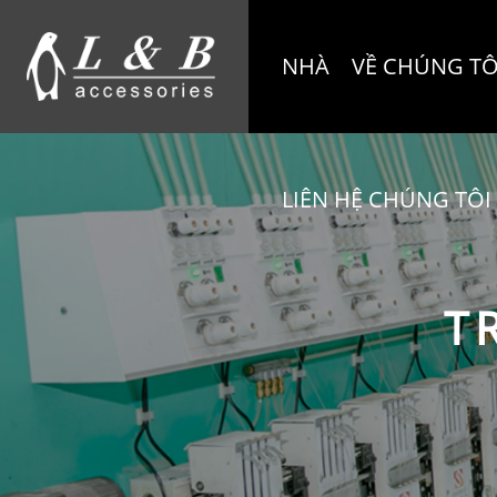
NHÀ
VỀ CHÚNG TÔ
LIÊN HỆ CHÚNG TÔI
T