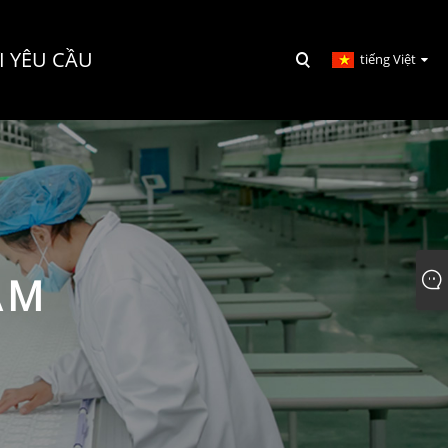
I YÊU CẦU
tiếng Việt
ẨM