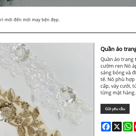
trí mới đến mới may bện đẹp.
Quần áo tran
Quần áo trang 
cườm ren Nó áp
sáng bóng và đ
tế. Nó phù hợp 
cấp, váy cưới, 
từng mặt hàng.
Gửi yêu cầu
Facebook
X
W