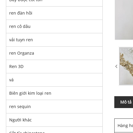
ren đàn hồi
ren cô dâu
vải tuyn ren
ren Organza
Ren 3D
vá
Biên giới kim loại ren
Mô tả
ren sequin
Người khác
Hàng h