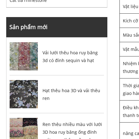
Cắt tỉa rhinestone
Vật liệu
Kích cỡ
Sản phẩm mới
Màu sắ
Vật mẫ
Vải lưới thêu hoa ruy băng
3d có đính sequin và hạt
Nhiệm 
thương
Thời gi
Hạt thêu hoa 3D và vải thêu
giao hà
ren
Điều k
thanh t
Ren thêu nhiều màu với lưới
3D hoa ruy băng ống đính
nâng c