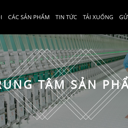
I
CÁC SẢN PHẨM
TIN TỨC
TẢI XUỐNG
GỬ
RUNG TÂM SẢN PH